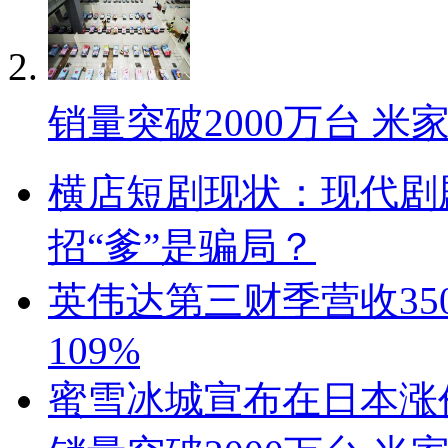
销量突破2000万台 米
横店短剧现状：现代剧剧
招“爹”是骗局？
英伟达第三财季营收350
109%
蜜雪冰城宣布在日本涨