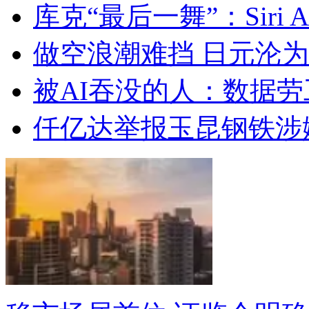
库克“最后一舞”：Siri 
做空浪潮难挡 日元沦为
被AI吞没的人：数据
仟亿达举报玉昆钢铁涉