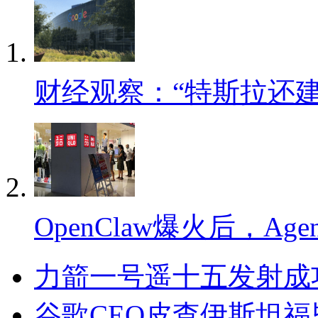
财经观察：“特斯拉还
OpenClaw爆火后，Ag
力箭一号遥十五发射成
谷歌CEO皮查伊斯坦福