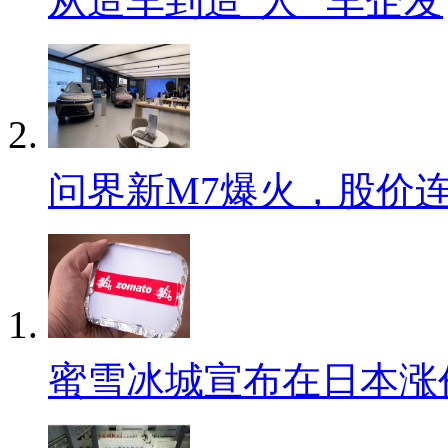
从造车到造“人” 车企发
问界新M7爆火，股价
蜜雪冰城宣布在日本涨