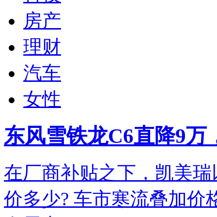
房产
理财
汽车
女性
东风雪铁龙C6直降9
在厂商补贴之下，凯美瑞
价多少? 车市寒流叠加